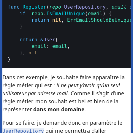
func
 Register
(
repo
 UserRepository
, 
email
 s
    if
 !
repo
.
IsEmailUnique
(
email
) {
        return
 nil
, 
ErrEmailShouldBeUnique
    }
    return
 &
User
{
        email
: 
email
,
    }, 
nil
}
Dans cet exemple, je souhaite faire apparaître la
règle métier qui est :
il ne peut y’avoir qu’un seul
utilisateur par adresse mail
. Comme il s’agit d’une
règle métier, mon souhait est bel et bien de la
représenter
dans mon domaine
.
Pour se faire, je demande donc en paramètre le
qui me permettra d’aller
UserRepository