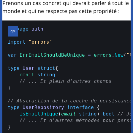
Prenons un cas concret qui devrait parler à tout le
monde et qui ne respecte pas cette propriété :
package
 auth
import
 "errors"
var
 ErrEmailShouldBeUnique
 =
 errors
.
New
(
"l
type
 User
 struct
{
    email
 string
    // ... Et plein d'autres champs
}
// Abstraction de la couche de persistance
type
 UserRepository
 interface
 {
    IsEmailUnique
(
email
 string
) 
bool
 // Je
    // ... Et d'autres méthodes pour persi
}