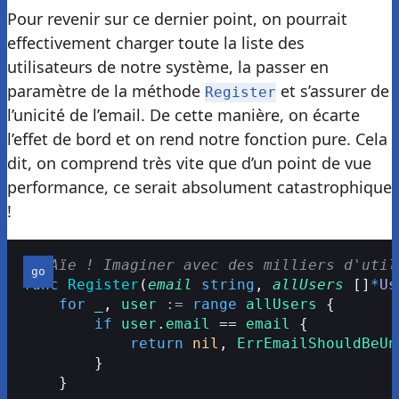
Pour revenir sur ce dernier point, on pourrait
effectivement charger toute la liste des
utilisateurs de notre système, la passer en
paramètre de la méthode
et s’assurer de
Register
l’unicité de l’email. De cette manière, on écarte
l’effet de bord et on rend notre fonction pure. Cela
dit, on comprend très vite que d’un point de vue
performance, ce serait absolument catastrophique
!
// Aïe ! Imaginer avec des milliers d'util
func
 Register
(
email
 string
, 
allUsers
 []
*
Us
    for
 _
, 
user
 :=
 range
 allUsers
 {
        if
 user
.
email
 == 
email
 {
            return
 nil
, 
ErrEmailShouldBeUn
        }
    }