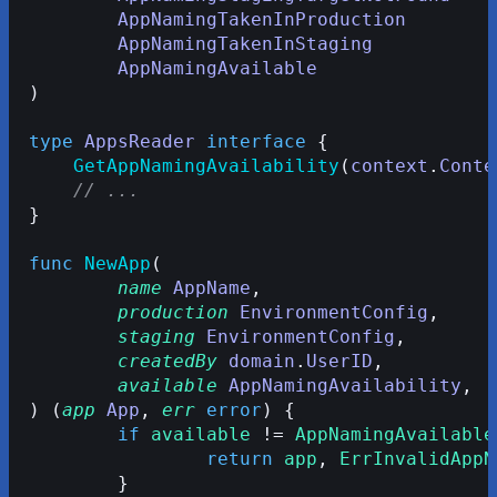
	AppNamingTakenInProduction
	AppNamingTakenInStaging
	AppNamingAvailable
)
type
 AppsReader
 interface
 {
    GetAppNamingAvailability
(
context
.
Conte
    // ...
}
func
 NewApp
(
	name
 AppName
,
	production
 EnvironmentConfig
,
	staging
 EnvironmentConfig
,
	createdBy
 domain
.
UserID
,
	available
 AppNamingAvailability
,
) (
app
 App
, 
err
 error
) {
	if
 available
 != 
AppNamingAvailable
		return
 app
, 
ErrInvalidAppN
	}