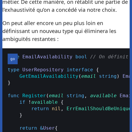
métier. De cette manière, on rétablit une partie de
l’exhaustivité qu’on a concédé via notre choix.
On peut aller encore un peu plus loin en
définissant un nouveau type qui éliminera les
ambiguïtés restantes :
type
 EmailAvailability
 bool
 // On définit 
type
 UserRepository
 interface
 {
    GetEmailAvailability
(
email
 string
) 
Ema
}
func
 Register
(
email
 string
, 
available
 Emai
    if
 !
available
 {
        return
 nil
, 
ErrEmailShouldBeUnique
    }
    return
 &
User
{