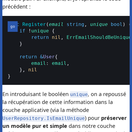
précédent :
func
 Register
(
email
 string
, 
unique
 bool
) (
    if
 !
unique
 {
        return
 nil
, 
ErrEmailShouldBeUnique
    }
    return
 &
User
{
        email
: 
email
,
    }, 
nil
}
En introduisant le booléen
, on a repoussé
unique
la récupération de cette information dans la
couche applicative (via la méthode
) pour
préserver
UserRepository.IsEmailUnique
un modèle pur et simple
dans notre couche