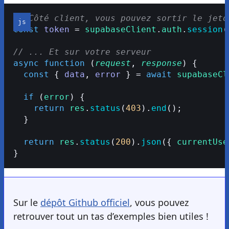
// Côté client, vous pouvez sortir le jeto
const
 token
 = 
supabaseClient
.
auth
.
session
(
// ... Et sur votre serveur
async
 function
 (
request
, 
response
) {
  const
 { 
data
, 
error
 } = 
await
 supabaseCl
  if
 (
error
) {
    return
 res
.
status
(
403
).
end
();
  }
  return
 res
.
status
(
200
).
json
({ 
currentUse
}
Sur le
dépôt Github officiel
, vous pouvez
retrouver tout un tas d’exemples bien utiles !