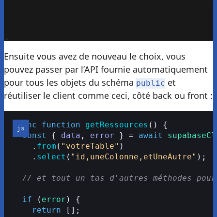
Ensuite vous avez de nouveau le choix, vous
pouvez passer par l’API fournie automatiquement
pour tous les objets du schéma
et
public
réutiliser le client comme ceci, côté back ou front :
async
 function
 getRessources
() {
  const
 { 
data
, 
error
 } = 
await
 supabaseCl
    .
from
(
"votreTable"
)
    .
select
(
"id,uneColonne,etUneAutre"
);
  // et tout un tas d'autres méthodes pour
  if
 (
error
) {
    return
 [];