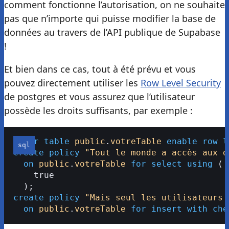
comment fonctionne l’autorisation, on ne souhaite
pas que n’importe qui puisse modifier la base de
données au travers de l’API publique de Supabase
!
Et bien dans ce cas, tout à été prévu et vous
pouvez directement utiliser les
Row Level Security
de postgres et vous assurez que l’utilisateur
possède les droits suffisants, par exemple :
alter
 table
 public
.
votreTable
 enable
 row
 l
create
 policy
 "Tout le monde a accès aux d
  on
 public
.
votreTable
 for
 select
 using
 (
    true
  );
create
 policy
 "Mais seul les utilisateurs 
  on
 public
.
votreTable
 for
 insert
 with
 che