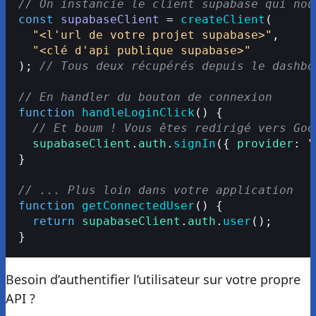
// On instancie le client supabase qui nou
const
 supabaseClient
 = 
createClient
(
  "<l'url de votre projet supabase>"
,
  "<clé d'api publique supabase>"
); 
// Tous deux récupérés depuis le dashbo
// En handler du bouton de connexion
function
 handleLoginClick
() {
  // Et boum ! Vous êtes redirigé vers Goo
  supabaseClient
.
auth
.
signIn
({ 
provider
: 
"
}
// ... Plus loin dans votre application
function
 getConnectedUser
() {
  return
 supabaseClient
.
auth
.
user
();
}
Besoin d’authentifier l’utilisateur sur votre propre
API ?