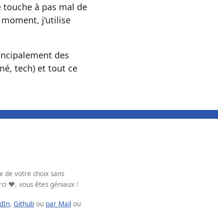
Je touche à pas mal de
moment, j’utilise
rincipalement des
é, tech) et tout ce
x de votre choix sans
rci ❤️, vous êtes géniaux !
dIn
,
Github
ou
par Mail
ou