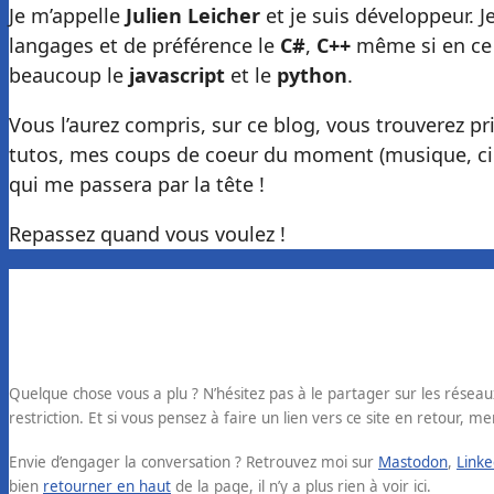
Je m’appelle
Julien Leicher
et je suis développeur. 
langages et de préférence le
C#
,
C++
même si en ce 
beaucoup le
javascript
et le
python
.
Vous l’aurez compris, sur ce blog, vous trouverez p
tutos, mes coups de coeur du moment (musique, cin
qui me passera par la tête !
Repassez quand vous voulez !
Quelque chose vous a plu ? N’hésitez pas à le partager sur les réseau
restriction. Et si vous pensez à faire un lien vers ce site en retour, me
Envie d’engager la conversation ? Retrouvez moi sur
Mastodon
,
Linke
bien
retourner en haut
de la page, il n’y a plus rien à voir ici.